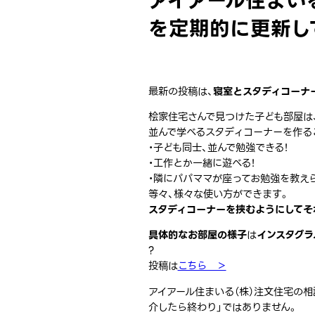
アイアール住まい
を定期的に更新し
最新の投稿は、
寝室とスタディコーナ
桧家住宅さんで見つけた子ども部屋は
並んで学べるスタディコーナーを作る
・子ども同士、並んで勉強できる！
・工作とか一緒に遊べる！
・隣にパパママが座ってお勉強を教えら
等々、様々な使い方ができます。
スタディコーナーを挟むようにしてそ
具体的なお部屋の様子
は
インスタグラ
?
投稿は
こちら ＞
アイアール住まいる（株）注文住宅の
介したら終わり」ではありません。