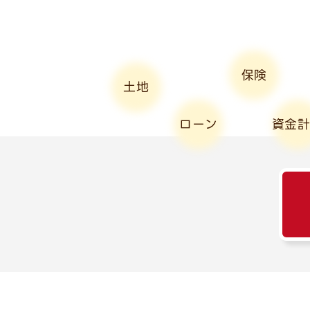
ジ
送
り
保険
土地
ローン
資金